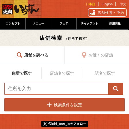
日本語
English
中文
店舗検索・予約
コンセプト
メニュー
フェア
テイクアウト
採用情報
店舗検索
（住所で探す）
店舗を調べる
お近くの店舗
住所で探す
店舗名で探す
駅名で探す
検索条件を設定
Follow @ichi_ban_jp